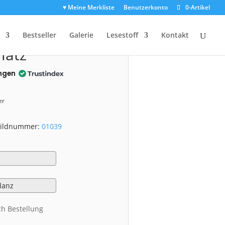
♥ Meine Merkliste
Benutzerkonto
0-Artikel
1039)
Bestseller
Galerie
Lesestoff
Kontakt
latz
ngen
er
 Bildnummer:
01039
ch Bestellung