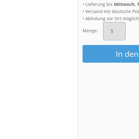
• Lieferung bis
Mittwoch, 
• Versand mit deutsche Pos
• Abholung vor Ort möglic
Fotoabzug
(01039)
Menge:
Georg-
Treu
Platz
In de
Menge