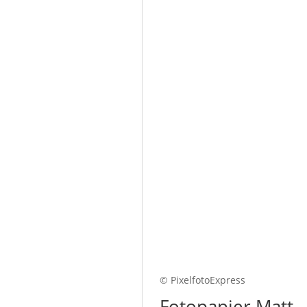
© PixelfotoExpress
Fotopapier Matt