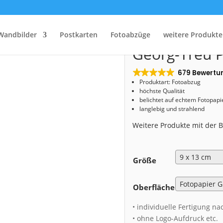
Start
/
Shop
/
Fotoabzug
/ Fotoabzug (01039) Georg-Treu Platz
Fotoabzug (0
Wandbilder
Postkarten
Fotoabzüge
weitere Produkte
Georg-Treu P
679 Bewertu
Produktart: Fotoabzug
höchste Qualität
belichtet auf echtem Fotopapi
langlebig und strahlend
Weitere Produkte mit der
Größe
Oberfläche
• individuelle Fertigung na
• ohne Logo-Aufdruck etc.