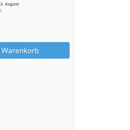
12. August
t
h
n Warenkorb