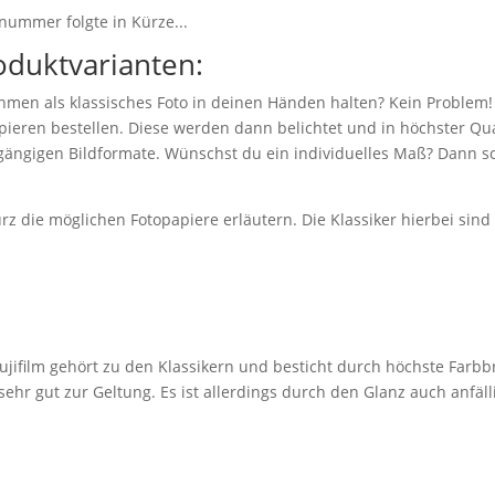
nummer folgte in Kürze...
oduktvarianten:
hmen als klassisches Foto in deinen Händen halten? Kein Problem!
eren bestellen. Diese werden dann belichtet und in höchster Qual
 gängigen Bildformate. Wünschst du ein individuelles Maß? Dann sc
z die möglichen Fotopapiere erläutern. Die Klassiker hierbei sin
jifilm gehört zu den Klassikern und besticht durch höchste Farbbr
r gut zur Geltung. Es ist allerdings durch den Glanz auch anfäll