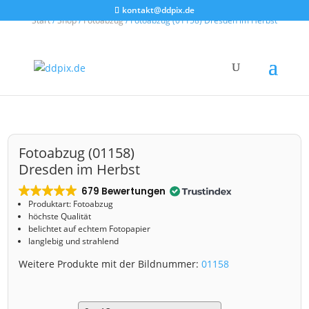
kontakt@ddpix.de
Start
/
Shop
/
Fotoabzug
/ Fotoabzug (01158) Dresden im Herbst
Fotoabzug (01158)
Dresden im Herbst
679 Bewertungen
Produktart: Fotoabzug
höchste Qualität
belichtet auf echtem Fotopapier
langlebig und strahlend
Weitere Produkte mit der Bildnummer:
01158