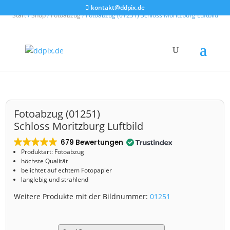
kontakt@ddpix.de
Start
/
Shop
/
Fotoabzug
/ Fotoabzug (01251) Schloss Moritzburg Luftbild
Fotoabzug (01251)
Schloss Moritzburg Luftbild
679 Bewertungen
Produktart: Fotoabzug
höchste Qualität
belichtet auf echtem Fotopapier
langlebig und strahlend
Weitere Produkte mit der Bildnummer:
01251