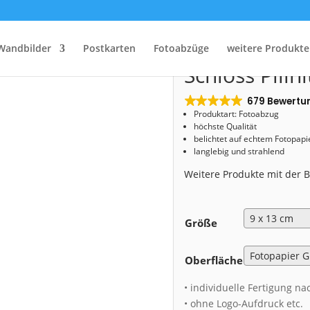
Start
/
Shop
/
Fotoabzug
/ Fotoabzug (01268) Schloss Pillnitz
Fotoabzug (0
Wandbilder
Postkarten
Fotoabzüge
weitere Produkte
Schloss Pillni
679 Bewertu
Produktart: Fotoabzug
höchste Qualität
belichtet auf echtem Fotopapi
langlebig und strahlend
Weitere Produkte mit der
Größe
Oberfläche
• individuelle Fertigung na
• ohne Logo-Aufdruck etc.