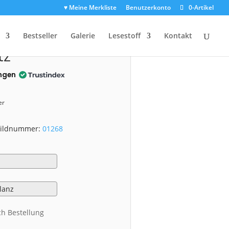
♥ Meine Merkliste
Benutzerkonto
0-Artikel
1268)
Bestseller
Galerie
Lesestoff
Kontakt
tz
ngen
er
 Bildnummer:
01268
ch Bestellung