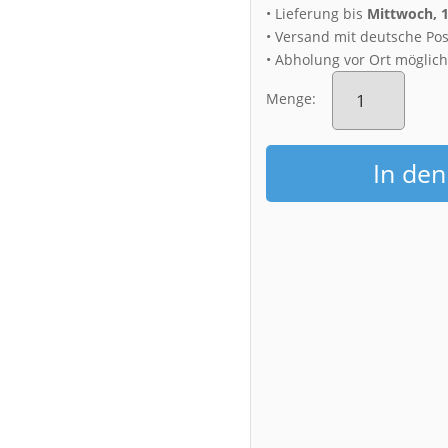
• Lieferung bis
Mittwoch, 
• Versand mit deutsche Pos
• Abholung vor Ort möglic
Fotoabzug
(01268)
Menge:
Schloss
Pillnitz
Menge
In de