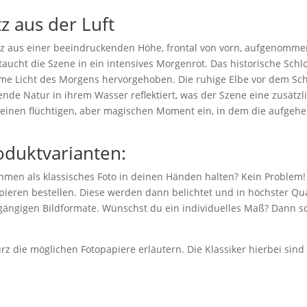
tz aus der Luft
nitz aus einer beeindruckenden Höhe, frontal von vorn, aufgenommen
taucht die Szene in ein intensives Morgenrot. Das historische Sch
me Licht des Morgens hervorgehoben. Die ruhige Elbe vor dem Schlo
ende Natur in ihrem Wasser reflektiert, was der Szene eine zusätz
t einen flüchtigen, aber magischen Moment ein, in dem die aufgehe
oduktvarianten:
hmen als klassisches Foto in deinen Händen halten? Kein Problem!
eren bestellen. Diese werden dann belichtet und in höchster Qual
 gängigen Bildformate. Wünschst du ein individuelles Maß? Dann sc
z die möglichen Fotopapiere erläutern. Die Klassiker hierbei sin