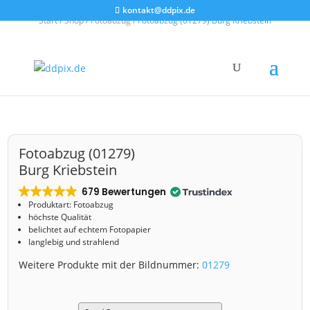
kontakt@ddpix.de
Start
/
Shop
/
Fotoabzug
/ Fotoabzug (01279) Burg Kriebstein
Fotoabzug (01279)
Burg Kriebstein
679 Bewertungen
Produktart: Fotoabzug
höchste Qualität
belichtet auf echtem Fotopapier
langlebig und strahlend
Weitere Produkte mit der Bildnummer:
01279