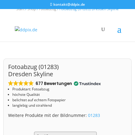
kontakt@ddpix.de
Start
/
Shop
/
Fotoabzug
/ Fotoabzug (01283) Dresden Skyline
Fotoabzug (01283)
Dresden Skyline
677 Bewertungen
Produktart: Fotoabzug
höchste Qualität
belichtet auf echtem Fotopapier
langlebig und strahlend
Weitere Produkte mit der Bildnummer:
01283