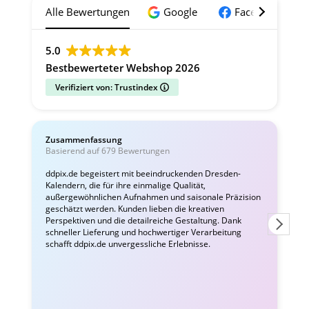
Alle Bewertungen
Google
Facebook
5.0
Bestbewerteter Webshop 2026
Verifiziert von: Trustindex
Zusammenfassung
C
Basierend auf 679 Bewertungen
v
ddpix.de begeistert mit beeindruckenden Dresden-
Kalendern, die für ihre einmalige Qualität,
W
außergewöhnlichen Aufnahmen und saisonale Präzision
i
geschätzt werden. Kunden lieben die kreativen
Perspektiven und die detailreiche Gestaltung. Dank
schneller Lieferung und hochwertiger Verarbeitung
schafft ddpix.de unvergessliche Erlebnisse.