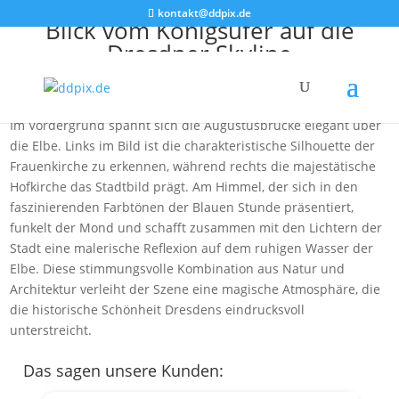
kontakt@ddpix.de
Blick vom Königsufer auf die
Dresdner Skyline
Das Foto zeigt den Blick auf die Dresdner Skyline vom
Königsufer aus während der Blauen Stunde am frühen Abend.
Im Vordergrund spannt sich die Augustusbrücke elegant über
die Elbe. Links im Bild ist die charakteristische Silhouette der
Frauenkirche zu erkennen, während rechts die majestätische
Hofkirche das Stadtbild prägt. Am Himmel, der sich in den
faszinierenden Farbtönen der Blauen Stunde präsentiert,
funkelt der Mond und schafft zusammen mit den Lichtern der
Stadt eine malerische Reflexion auf dem ruhigen Wasser der
Elbe. Diese stimmungsvolle Kombination aus Natur und
Architektur verleiht der Szene eine magische Atmosphäre, die
die historische Schönheit Dresdens eindrucksvoll
unterstreicht.
Das sagen unsere Kunden: