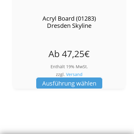
Acryl Board (01283)
Dresden Skyline
Ab
47,25
€
Enthält 19% MwSt.
zzgl.
Versand
Dieses
Ausführung wählen
Produkt
weist
mehrere
Varianten
auf.
Die