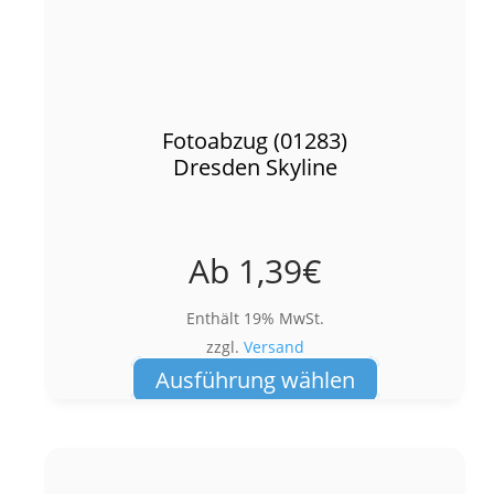
Fotoabzug (01283)
Dresden Skyline
Ab
1,39
€
Enthält 19% MwSt.
zzgl.
Versand
Dieses
Ausführung wählen
Produkt
weist
mehrere
Varianten