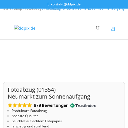
kontakt@ddpix.de
Start
/
Shop
/
Fotoabzug
/ Fotoabzug (01354) Neumarkt zum Sonnenaufgang
Fotoabzug (01354)
Neumarkt zum Sonnenaufgang
679 Bewertungen
Produktart: Fotoabzug
höchste Qualität
belichtet auf echtem Fotopapier
langlebig und strahlend