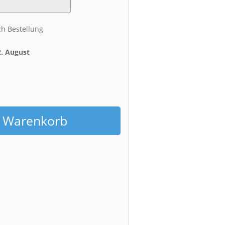
ch Bestellung
2. August
h
n Warenkorb