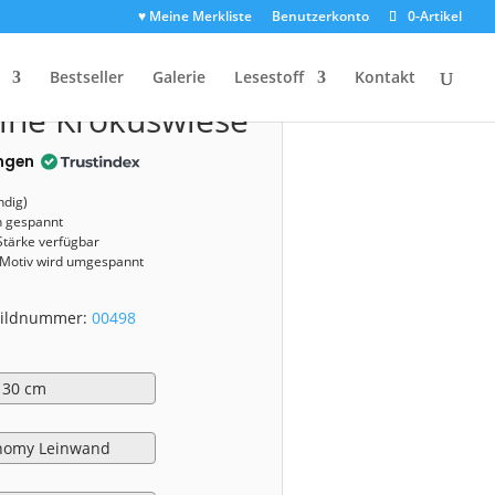
♥ Meine Merkliste
Benutzerkonto
0-Artikel
0498)
Bestseller
Galerie
Lesestoff
Kontakt
ine Krokuswiese
ngen
ndig)
n gespannt
Stärke verfügbar
 Motiv wird umgespannt
 Bildnummer:
00498