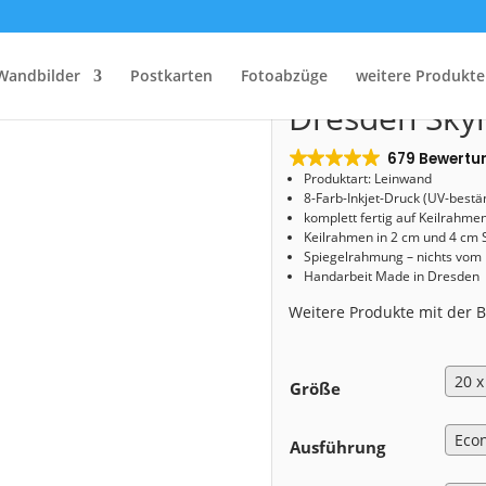
Start
/
Shop
/
Leinwand
/ Leinwand (00498) Dresden Skyline Krokuswiese
Leinwand (0
Wandbilder
Postkarten
Fotoabzüge
weitere Produkte
Dresden Skyl
679 Bewertu
Produktart: Leinwand
8-Farb-Inkjet-Druck (UV-bestä
komplett fertig auf Keilrahme
Keilrahmen in 2 cm und 4 cm 
Spiegelrahmung – nichts vom
Handarbeit Made in Dresden
Weitere Produkte mit der
Größe
Ausführung