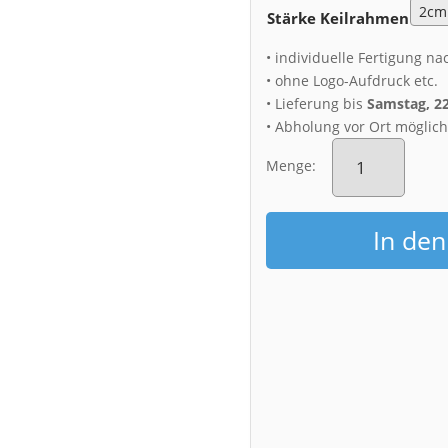
Stärke Keilrahmen
• individuelle Fertigung na
• ohne Logo-Aufdruck etc.
• Lieferung bis
Samstag, 2
• Abholung vor Ort möglic
Leinwand
(00498)
Menge:
Dresden
Skyline
Krokuswiese
In de
Menge