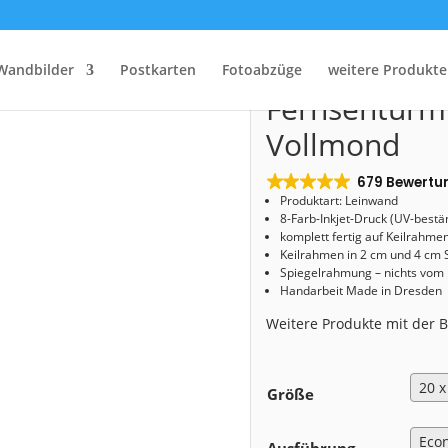
Start
/
Shop
/
Leinwand
/ Leinwand (00504) Fernsehturm Dresden mit Vollmond
Leinwand (0
Wandbilder
Postkarten
Fotoabzüge
weitere Produkte
Fernsehturm
Vollmond
679 Bewertu
Produktart: Leinwand
8-Farb-Inkjet-Druck (UV-bestä
komplett fertig auf Keilrahme
Keilrahmen in 2 cm und 4 cm 
Spiegelrahmung – nichts vom
Handarbeit Made in Dresden
Weitere Produkte mit der
Größe
Ausführung