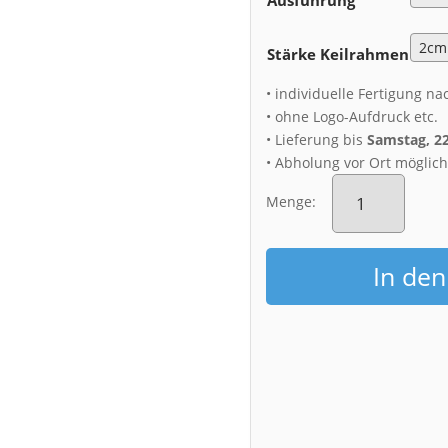
Stärke Keilrahmen
• individuelle Fertigung na
• ohne Logo-Aufdruck etc.
• Lieferung bis
Samstag, 2
• Abholung vor Ort möglic
Leinwand
(00504)
Menge:
Fernsehturm
Dresden
mit
In de
Vollmond
Menge