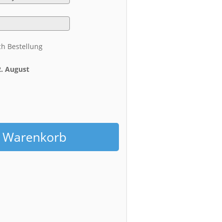
ch Bestellung
2. August
h
n Warenkorb