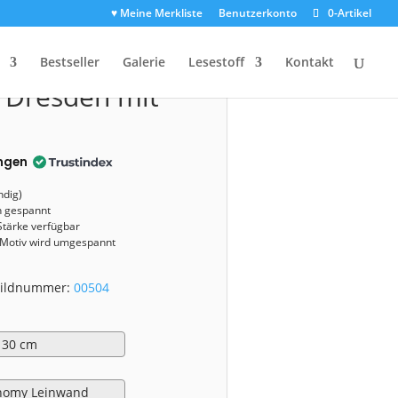
♥ Meine Merkliste
Benutzerkonto
0-Artikel
0504)
Bestseller
Galerie
Lesestoff
Kontakt
 Dresden mit
ngen
ndig)
n gespannt
Stärke verfügbar
 Motiv wird umgespannt
 Bildnummer:
00504