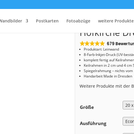
Start
/
Shop
/
Leinwand
/ Leinwand (01329) Hofkirche Dresden
Leinwand (0
Wandbilder
Postkarten
Fotoabzüge
weitere Produkte
Hofkirche D
679 Bewertu
Produktart: Leinwand
8-Farb-Inkjet-Druck (UV-bestä
komplett fertig auf Keilrahme
Keilrahmen in 2 cm und 4 cm 
Spiegelrahmung – nichts vom
Handarbeit Made in Dresden
Weitere Produkte mit der
Größe
Ausführung