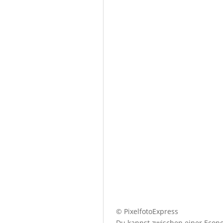
© PixelfotoExpress
Du kannst zwischen einer Econo