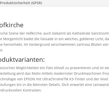
Produktsicherheit (GPSR)
ofkirche
ische Szene der Hofkirche, auch bekannt als Kathedrale Sanctissim
Morgenlicht badet die Fassade in ein weiches, goldenes Licht, d
he hervorhebt. Im Vordergrund verschwimmen zartrosa Blüten von
t.
oduktvarianten:
ssischen Möglichkeiten ein Foto stilvoll zu präsentieren und ist v
stellung wird das Motiv mittels modernster Druckmaschinen frisc
technologie von EPSON mit UltraChromeTM K3-Tinten und der Vivid
tufungen bis in die kleinsten Details. Dich erwartet eine Leinwand 
drucksvollen Kontrasten.