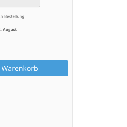
ch Bestellung
2. August
h
n Warenkorb