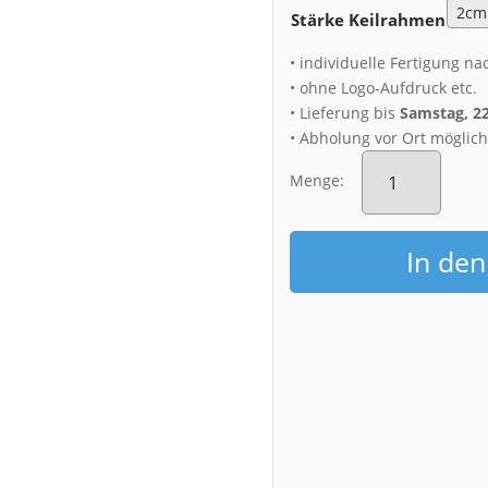
Stärke Keilrahmen
• individuelle Fertigung na
• ohne Logo-Aufdruck etc.
• Lieferung bis
Samstag, 2
• Abholung vor Ort möglic
Leinwand
(01329)
Menge:
Hofkirche
Dresden
Menge
In de