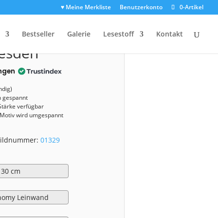
♥ Meine Merkliste
Benutzerkonto
0-Artikel
1329)
Bestseller
Galerie
Lesestoff
Kontakt
resden
ngen
ndig)
n gespannt
Stärke verfügbar
 Motiv wird umgespannt
 Bildnummer:
01329