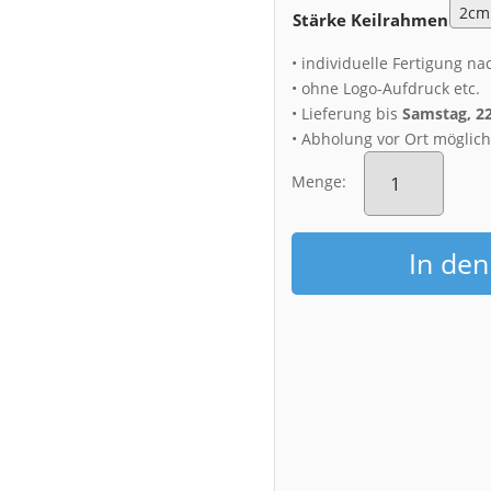
Stärke Keilrahmen
• individuelle Fertigung na
• ohne Logo-Aufdruck etc.
• Lieferung bis
Samstag, 2
• Abholung vor Ort möglic
Leinwand
(00551)
Menge:
Nebel
im
Elbtal
In de
Luftbild
Menge