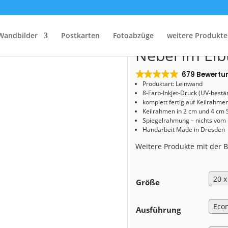
Start
/
Shop
/
Leinwand
/ Leinwand (00551) Nebel im Elbtal Luftbild
Leinwand (0
Wandbilder
Postkarten
Fotoabzüge
weitere Produkte
Nebel im Elbt
679 Bewertu
Produktart: Leinwand
8-Farb-Inkjet-Druck (UV-bestä
komplett fertig auf Keilrahme
Keilrahmen in 2 cm und 4 cm 
Spiegelrahmung – nichts vom
Handarbeit Made in Dresden
Weitere Produkte mit der
Größe
Ausführung