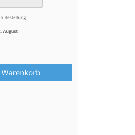
ch Bestellung
2. August
h
n Warenkorb