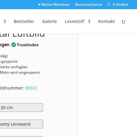
♥ Meine Merkliste
Benutzerkonto
0-Artikel
0551)
Bestseller
Galerie
Lesestoff
Kontakt
al Luftbild
ngen
ndig)
n gespannt
Stärke verfügbar
 Motiv wird umgespannt
 Bildnummer:
00551