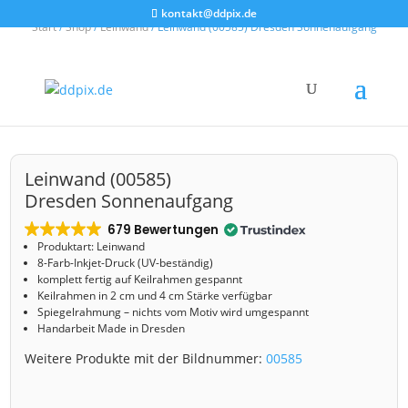
kontakt@ddpix.de
Start
/
Shop
/
Leinwand
/ Leinwand (00585) Dresden Sonnenaufgang
Leinwand (00585)
Dresden Sonnenaufgang
679 Bewertungen
Produktart: Leinwand
8-Farb-Inkjet-Druck (UV-beständig)
komplett fertig auf Keilrahmen gespannt
Keilrahmen in 2 cm und 4 cm Stärke verfügbar
Spiegelrahmung – nichts vom Motiv wird umgespannt
Handarbeit Made in Dresden
Weitere Produkte mit der Bildnummer:
00585