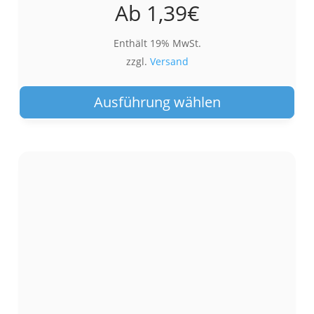
Ab
1,39
€
Enthält 19% MwSt.
zzgl.
Versand
Die
Pro
Ausführung wählen
wei
meh
Var
auf.
Die
Opt
kön
auf
der
Pro
gew