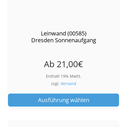
Leinwand (00585)
Dresden Sonnenaufgang
Ab
21,00
€
Enthält 19% MwSt.
zzgl.
Versand
Die
Pro
Ausführung wählen
wei
meh
Var