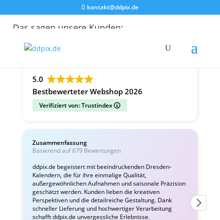
kontakt@ddpix.de
Das sagen unsere Kunden:
Alle Bewertungen
Google
Facebook
5.0
Bestbewerteter Webshop 2026
Verifiziert von: Trustindex
Zusammenfassung
C
Basierend auf 679 Bewertungen
v
ddpix.de begeistert mit beeindruckenden Dresden-
Kalendern, die für ihre einmalige Qualität,
W
außergewöhnlichen Aufnahmen und saisonale Präzision
i
geschätzt werden. Kunden lieben die kreativen
Perspektiven und die detailreiche Gestaltung. Dank
schneller Lieferung und hochwertiger Verarbeitung
schafft ddpix.de unvergessliche Erlebnisse.