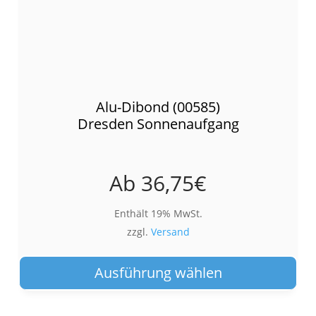
Alu-Dibond (00585)
Dresden Sonnenaufgang
Ab
36,75
€
Enthält 19% MwSt.
zzgl.
Versand
Die
Pro
Ausführung wählen
wei
meh