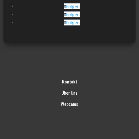
gew
Folgen
wer
Folgen
Folgen
Kontakt
Über Uns
Webcams