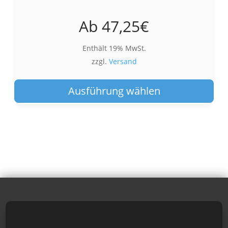
Ab
47,25
€
Enthält 19% MwSt.
zzgl.
Versand
Die
Pro
Ausführung wählen
wei
meh
Var
auf.
Die
Opt
kön
auf
der
Pro