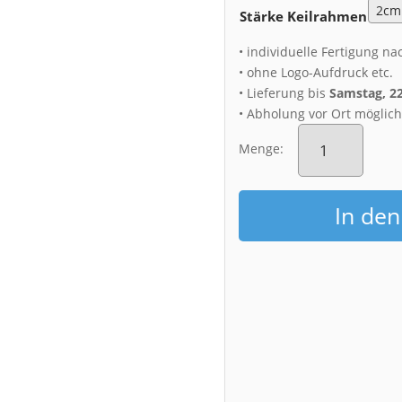
Stärke Keilrahmen
• individuelle Fertigung na
• ohne Logo-Aufdruck etc.
• Lieferung bis
Samstag, 2
• Abholung vor Ort möglic
Leinwand
(00677)
Menge:
Kronentor
Menge
In de