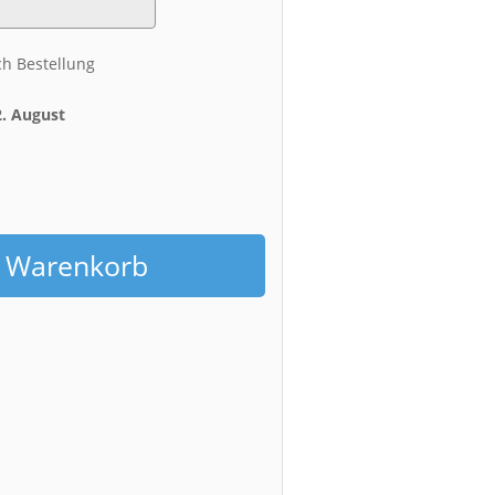
ch Bestellung
2. August
h
n Warenkorb