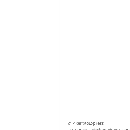
© PixelfotoExpress
Du kannst zwischen einer Econo