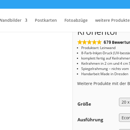
Start
/
Shop
/
Leinwand
/ Leinwand (00677) Kronentor
Leinwand (0
Wandbilder
Postkarten
Fotoabzüge
weitere Produkte
Kronentor
679 Bewertu
Produktart: Leinwand
8-Farb-Inkjet-Druck (UV-bestä
komplett fertig auf Keilrahme
Keilrahmen in 2 cm und 4 cm 
Spiegelrahmung – nichts vom
Handarbeit Made in Dresden
Weitere Produkte mit der
Größe
Ausführung