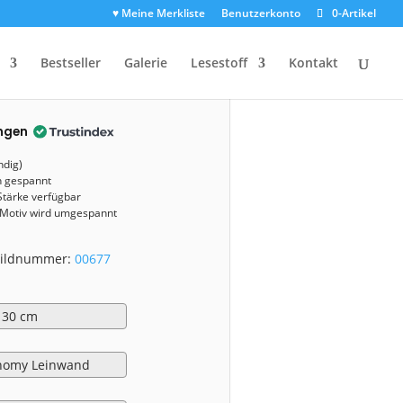
♥ Meine Merkliste
Benutzerkonto
0-Artikel
0677)
Bestseller
Galerie
Lesestoff
Kontakt
ngen
ndig)
n gespannt
Stärke verfügbar
 Motiv wird umgespannt
 Bildnummer:
00677