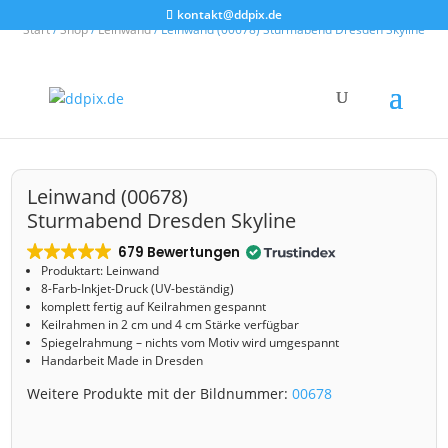
kontakt@ddpix.de
Start
/
Shop
/
Leinwand
/ Leinwand (00678) Sturmabend Dresden Skyline
Leinwand (00678)
Sturmabend Dresden Skyline
679 Bewertungen
Produktart: Leinwand
8-Farb-Inkjet-Druck (UV-beständig)
komplett fertig auf Keilrahmen gespannt
Keilrahmen in 2 cm und 4 cm Stärke verfügbar
Spiegelrahmung – nichts vom Motiv wird umgespannt
Handarbeit Made in Dresden
Weitere Produkte mit der Bildnummer:
00678