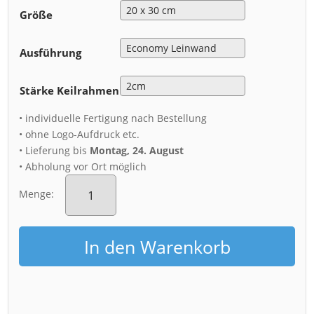
Größe
Ausführung
Stärke Keilrahmen
• individuelle Fertigung nach Bestellung
• ohne Logo-Aufdruck etc.
• Lieferung bis
Montag, 24. August
• Abholung vor Ort möglich
Leinwand
(00678)
Menge:
Sturmabend
Dresden
Skyline
In den Warenkorb
Menge