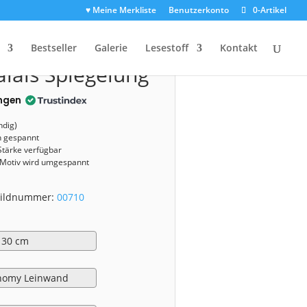
♥ Meine Merkliste
Benutzerkonto
0-Artikel
0710)
Bestseller
Galerie
Lesestoff
Kontakt
alais Spiegelung
ngen
ndig)
n gespannt
Stärke verfügbar
 Motiv wird umgespannt
 Bildnummer:
00710