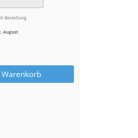
ch Bestellung
2. August
h
n Warenkorb