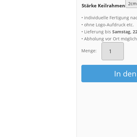
Stärke Keilrahmen
• individuelle Fertigung na
• ohne Logo-Aufdruck etc.
• Lieferung bis
Samstag, 2
• Abholung vor Ort möglic
Leinwand
(00710)
Menge:
Japanische
Palais
Spiegelung
In de
Menge