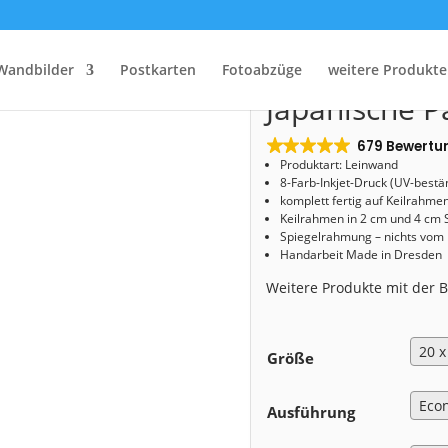
Start
/
Shop
/
Leinwand
/ Leinwand (00710) Japanische Palais Spiegelung
Leinwand (0
Wandbilder
Postkarten
Fotoabzüge
weitere Produkte
Japanische P
679 Bewertu
Produktart: Leinwand
8-Farb-Inkjet-Druck (UV-bestä
komplett fertig auf Keilrahme
Keilrahmen in 2 cm und 4 cm 
Spiegelrahmung – nichts vom
Handarbeit Made in Dresden
Weitere Produkte mit der
Größe
Ausführung