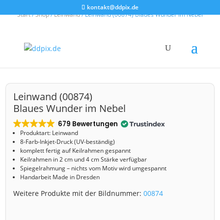
kontakt@ddpix.de
Start
/
Shop
/
Leinwand
/ Leinwand (00874) Blaues Wunder im Nebel
Leinwand (00874)
Blaues Wunder im Nebel
679 Bewertungen
Produktart: Leinwand
8-Farb-Inkjet-Druck (UV-beständig)
komplett fertig auf Keilrahmen gespannt
Keilrahmen in 2 cm und 4 cm Stärke verfügbar
Spiegelrahmung – nichts vom Motiv wird umgespannt
Handarbeit Made in Dresden
Weitere Produkte mit der Bildnummer:
00874