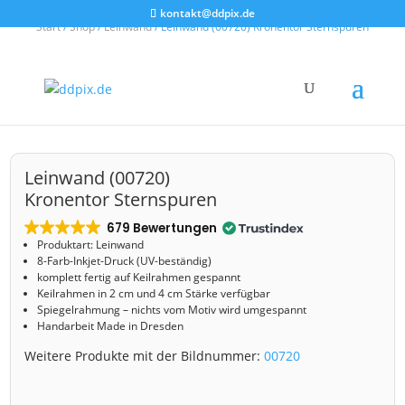
kontakt@ddpix.de
Start
/
Shop
/
Leinwand
/ Leinwand (00720) Kronentor Sternspuren
Leinwand (00720)
Kronentor Sternspuren
679 Bewertungen
Produktart: Leinwand
8-Farb-Inkjet-Druck (UV-beständig)
komplett fertig auf Keilrahmen gespannt
Keilrahmen in 2 cm und 4 cm Stärke verfügbar
Spiegelrahmung – nichts vom Motiv wird umgespannt
Handarbeit Made in Dresden
Weitere Produkte mit der Bildnummer:
00720