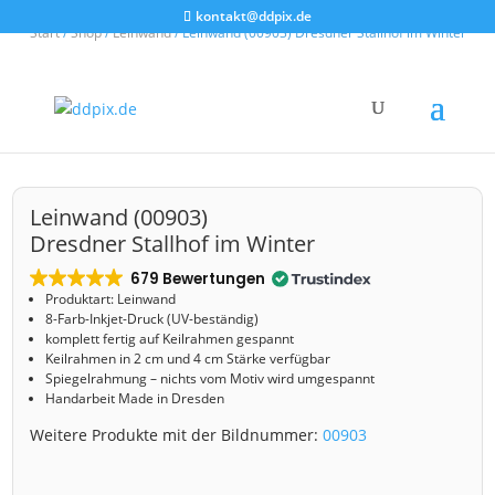
kontakt@ddpix.de
Start
/
Shop
/
Leinwand
/ Leinwand (00903) Dresdner Stallhof im Winter
Leinwand (00903)
Dresdner Stallhof im Winter
679 Bewertungen
Produktart: Leinwand
8-Farb-Inkjet-Druck (UV-beständig)
komplett fertig auf Keilrahmen gespannt
Keilrahmen in 2 cm und 4 cm Stärke verfügbar
Spiegelrahmung – nichts vom Motiv wird umgespannt
Handarbeit Made in Dresden
Weitere Produkte mit der Bildnummer:
00903