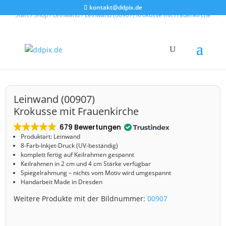
kontakt@ddpix.de
Start
/
Shop
/
Leinwand
/ Leinwand (00907) Krokusse mit Frauenkirche
Leinwand (00907)
Krokusse mit Frauenkirche
679 Bewertungen
Produktart: Leinwand
8-Farb-Inkjet-Druck (UV-beständig)
komplett fertig auf Keilrahmen gespannt
Keilrahmen in 2 cm und 4 cm Stärke verfügbar
Spiegelrahmung – nichts vom Motiv wird umgespannt
Handarbeit Made in Dresden
Weitere Produkte mit der Bildnummer:
00907