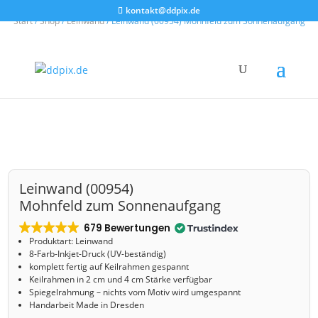
kontakt@ddpix.de
Start
/
Shop
/
Leinwand
/ Leinwand (00954) Mohnfeld zum Sonnenaufgang
Leinwand (00954)
Mohnfeld zum Sonnenaufgang
679 Bewertungen
Produktart: Leinwand
8-Farb-Inkjet-Druck (UV-beständig)
komplett fertig auf Keilrahmen gespannt
Keilrahmen in 2 cm und 4 cm Stärke verfügbar
Spiegelrahmung – nichts vom Motiv wird umgespannt
Handarbeit Made in Dresden