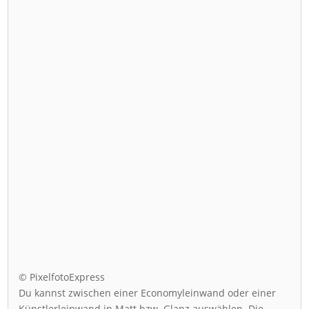
© PixelfotoExpress
Du kannst zwischen einer Economyleinwand oder einer
Künstlerleinwand in Matt bzw. Glanz auswählen. Die