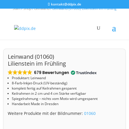
kontakt@ddpix.de
Start
/
Shop
/
Leinwand
/ Leinwand (01060) Lilienstein im Frühling
Leinwand (01060)
Lilienstein im Frühling
679 Bewertungen
Produktart: Leinwand
8-Farb-Inkjet-Druck (UV-beständig)
komplett fertig auf Keilrahmen gespannt
Keilrahmen in 2 cm und 4 cm Stärke verfügbar
Spiegelrahmung – nichts vom Motiv wird umgespannt
Handarbeit Made in Dresden
Weitere Produkte mit der Bildnummer:
01060