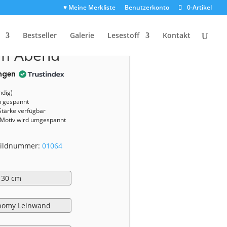
♥ Meine Merkliste
Benutzerkonto
0-Artikel
1064)
Bestseller
Galerie
Lesestoff
Kontakt
am Abend
ngen
ndig)
n gespannt
Stärke verfügbar
 Motiv wird umgespannt
 Bildnummer:
01064