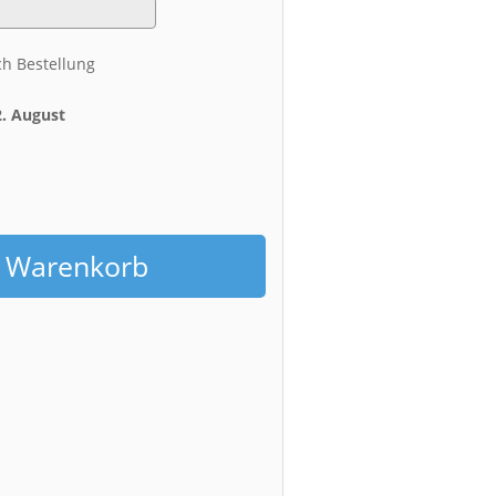
ch Bestellung
2. August
h
n Warenkorb