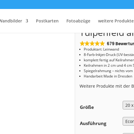
Start
/
Shop
/
Leinwand
/ Leinwand (01064) Tulpenfeld am Abend
Leinwand (0
Wandbilder
Postkarten
Fotoabzüge
weitere Produkte
Tulpenfeld 
679 Bewertu
Produktart: Leinwand
8-Farb-Inkjet-Druck (UV-bestä
komplett fertig auf Keilrahme
Keilrahmen in 2 cm und 4 cm 
Spiegelrahmung – nichts vom
Handarbeit Made in Dresden
Weitere Produkte mit der
Größe
Ausführung