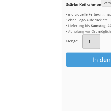
Stärke Keilrahmen
• individuelle Fertigung na
• ohne Logo-Aufdruck etc.
• Lieferung bis
Samstag, 2
• Abholung vor Ort möglic
Leinwand
(01064)
Menge:
Tulpenfeld
am
Abend
In de
Menge