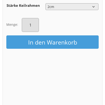
Stärke Keilrahmen
Leinwand
(01137-
Menge:
PopArt)
Menge
In den Warenkorb