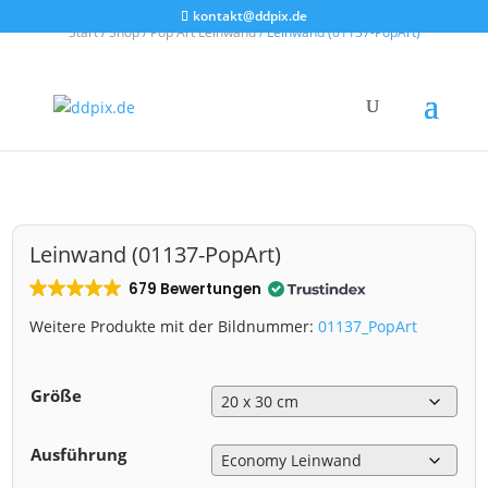
kontakt@ddpix.de
Start
/
Shop
/
Pop Art Leinwand
/ Leinwand (01137-PopArt)
Leinwand (01137-PopArt)
679 Bewertungen
Weitere Produkte mit der Bildnummer:
01137_PopArt
Größe
Ausführung