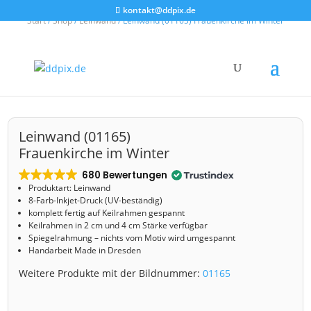
kontakt@ddpix.de
Start
/
Shop
/
Leinwand
/ Leinwand (01165) Frauenkirche im Winter
Leinwand (01165)
Frauenkirche im Winter
680 Bewertungen
Produktart: Leinwand
8-Farb-Inkjet-Druck (UV-beständig)
komplett fertig auf Keilrahmen gespannt
Keilrahmen in 2 cm und 4 cm Stärke verfügbar
Spiegelrahmung – nichts vom Motiv wird umgespannt
Handarbeit Made in Dresden
Weitere Produkte mit der Bildnummer:
01165