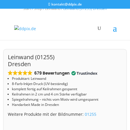
kontakt@ddpix.de
Start
/
Shop
/
Leinwand
/ Leinwand (01255) Dresden
Leinwand (01255)
Dresden
679 Bewertungen
Produktart: Leinwand
8-Farb-Inkjet-Druck (UV-beständig)
komplett fertig auf Keilrahmen gespannt
Keilrahmen in 2 cm und 4 cm Stärke verfügbar
Spiegelrahmung – nichts vom Motiv wird umgespannt
Handarbeit Made in Dresden
Weitere Produkte mit der Bildnummer:
01255