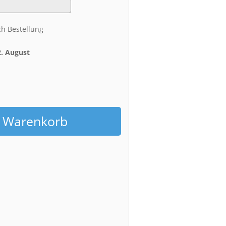
ch Bestellung
2. August
h
n Warenkorb