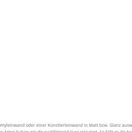
myleinwand oder einer Künstlerleinwand in Matt bzw. Glanz ausw
 Arten haben wir dir nachfolgend kurz erläutert. So fällt es dir be