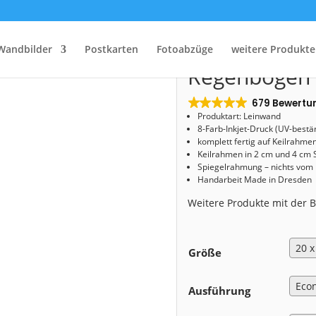
Start
/
Shop
/
Leinwand
/ Leinwand (01384) Regenbogen über Dresden
Leinwand (0
Wandbilder
Postkarten
Fotoabzüge
weitere Produkte
Regenbogen 
679 Bewertu
Produktart: Leinwand
8-Farb-Inkjet-Druck (UV-bestä
komplett fertig auf Keilrahme
Keilrahmen in 2 cm und 4 cm 
Spiegelrahmung – nichts vom
Handarbeit Made in Dresden
Weitere Produkte mit der
Größe
Ausführung