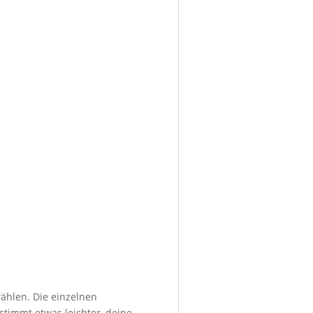
ählen. Die einzelnen
stimmt etwas leichter, deine