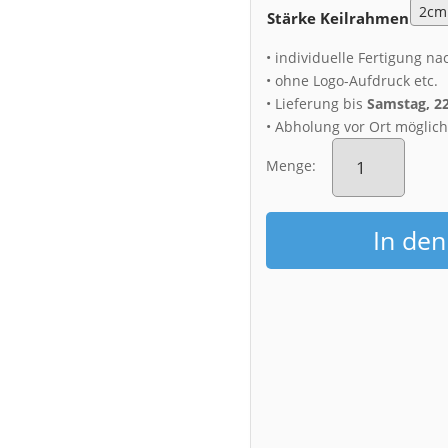
Stärke Keilrahmen
• individuelle Fertigung na
• ohne Logo-Aufdruck etc.
• Lieferung bis
Samstag, 2
• Abholung vor Ort möglic
Leinwand
(01384)
Menge:
Regenbogen
über
Dresden
In de
Menge