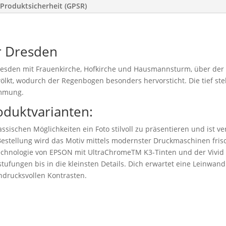
Produktsicherheit (GPSR)
 Dresden
 Dresden mit Frauenkirche, Hofkirche und Hausmannsturm, über d
ewölkt, wodurch der Regenbogen besonders hervorsticht. Die tief s
immung.
oduktvarianten:
ssischen Möglichkeiten ein Foto stilvoll zu präsentieren und ist v
stellung wird das Motiv mittels modernster Druckmaschinen frisc
technologie von EPSON mit UltraChromeTM K3-Tinten und der Vivid
tufungen bis in die kleinsten Details. Dich erwartet eine Leinwand 
drucksvollen Kontrasten.