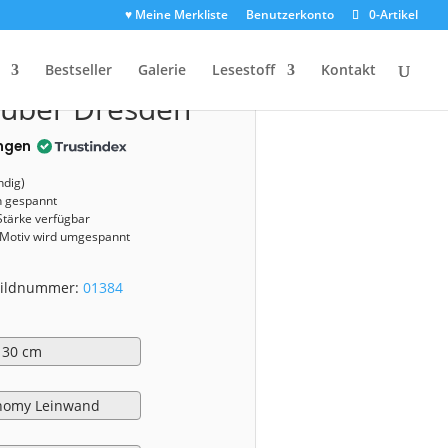
♥ Meine Merkliste
Benutzerkonto
0-Artikel
1384)
Bestseller
Galerie
Lesestoff
Kontakt
über Dresden
ngen
ndig)
n gespannt
Stärke verfügbar
 Motiv wird umgespannt
 Bildnummer:
01384