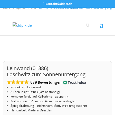
kontakt@ddpix.de
Start
/
Shop
/
Leinwand
/ Leinwand (01386) Loschwitz zum Sonnenuntergang
Leinwand (01386)
Loschwitz zum Sonnenuntergang
679 Bewertungen
Produktart: Leinwand
8-Farb-Inkjet-Druck (UV-beständig)
komplett fertig auf Keilrahmen gespannt
Keilrahmen in 2 cm und 4 cm Stärke verfügbar
Spiegelrahmung – nichts vom Motiv wird umgespannt
Handarbeit Made in Dresden