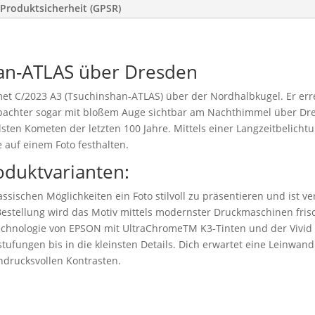
Produktsicherheit (GPSR)
an-ATLAS über Dresden
et C/2023 A3 (Tsuchinshan-ATLAS) über der Nordhalbkugel. Er errei
bachter sogar mit bloßem Auge sichtbar am Nachthimmel über Dre
lsten Kometen der letzten 100 Jahre. Mittels einer Langzeitbelich
 auf einem Foto festhalten.
oduktvarianten:
ssischen Möglichkeiten ein Foto stilvoll zu präsentieren und ist v
stellung wird das Motiv mittels modernster Druckmaschinen frisc
technologie von EPSON mit UltraChromeTM K3-Tinten und der Vivid
tufungen bis in die kleinsten Details. Dich erwartet eine Leinwand 
drucksvollen Kontrasten.