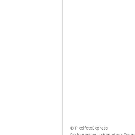
© PixelfotoExpress
Du kannst zwischen einer Econo