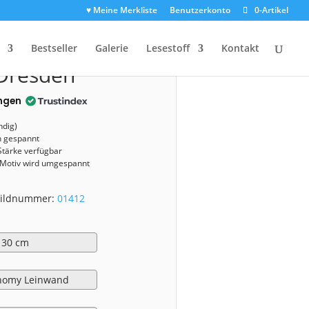
♥ Meine Merkliste
Benutzerkonto
0-Artikel
1412)
Bestseller
Galerie
Lesestoff
Kontakt
Dresden
ngen
ndig)
n gespannt
Stärke verfügbar
 Motiv wird umgespannt
 Bildnummer:
01412