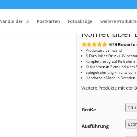
Start
/
Shop
/
Leinwand
/ Leinwand (01412) Komet über Dresden
Leinwand (0
Wandbilder
Postkarten
Fotoabzüge
weitere Produkte
Komet über 
679 Bewertu
Produktart: Leinwand
8-Farb-Inkjet-Druck (UV-bestä
komplett fertig auf Keilrahme
Keilrahmen in 2 cm und 4 cm 
Spiegelrahmung – nichts vom
Handarbeit Made in Dresden
Weitere Produkte mit der
Größe
Ausführung