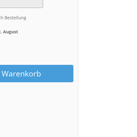
ch Bestellung
2. August
h
n Warenkorb