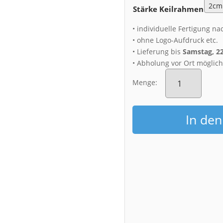
Stärke Keilrahmen
• individuelle Fertigung na
• ohne Logo-Aufdruck etc.
• Lieferung bis
Samstag, 2
• Abholung vor Ort möglic
Leinwand
(01412)
Menge:
Komet
über
Dresden
In de
Menge