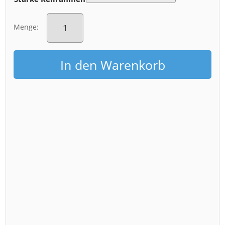
Leinwand
(01423-
Menge:
PopArt)
Menge
In den Warenkorb