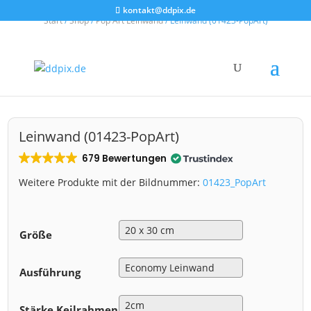
kontakt@ddpix.de
Start
/
Shop
/
Pop Art Leinwand
/ Leinwand (01423-PopArt)
Leinwand (01423-PopArt)
679 Bewertungen
Weitere Produkte mit der Bildnummer:
01423_PopArt
Größe
Ausführung
Stärke Keilrahmen