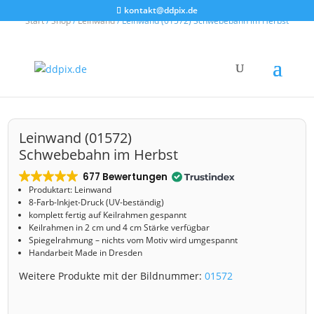
kontakt@ddpix.de
Start
/
Shop
/
Leinwand
/ Leinwand (01572) Schwebebahn im Herbst
Leinwand (01572)
Schwebebahn im Herbst
677 Bewertungen
Produktart: Leinwand
8-Farb-Inkjet-Druck (UV-beständig)
komplett fertig auf Keilrahmen gespannt
Keilrahmen in 2 cm und 4 cm Stärke verfügbar
Spiegelrahmung – nichts vom Motiv wird umgespannt
Handarbeit Made in Dresden
Weitere Produkte mit der Bildnummer:
01572