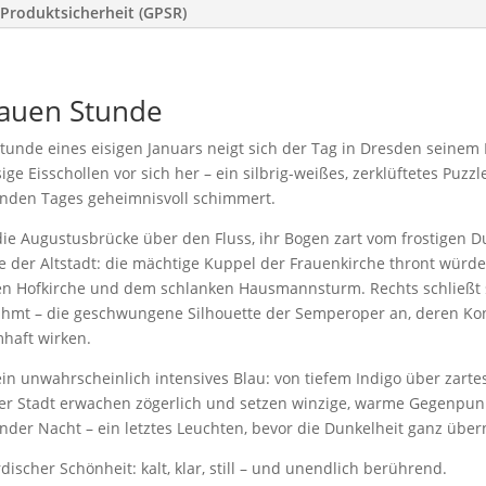
Produktsicherheit (GPSR)
lauen Stunde
Stunde eines eisigen Januars neigt sich der Tag in Dresden seine
ge Eisschollen vor sich her – ein silbrig-weißes, zerklüftetes Puzzle
enden Tages geheimnisvoll schimmert.
die Augustusbrücke über den Fluss, ihr Bogen zart vom frostigen D
 der Altstadt: die mächtige Kuppel der Frauenkirche thront würdev
len Hofkirche und dem schlanken Hausmannsturm. Rechts schließt si
hmt – die geschwungene Silhouette der Semperoper an, deren Ko
haft wirken.
in unwahrscheinlich intensives Blau: von tiefem Indigo über zarte
der Stadt erwachen zögerlich und setzen winzige, warme Gegenpunkt
nder Nacht – ein letztes Leuchten, bevor die Dunkelheit ganz übe
ischer Schönheit: kalt, klar, still – und unendlich berührend.