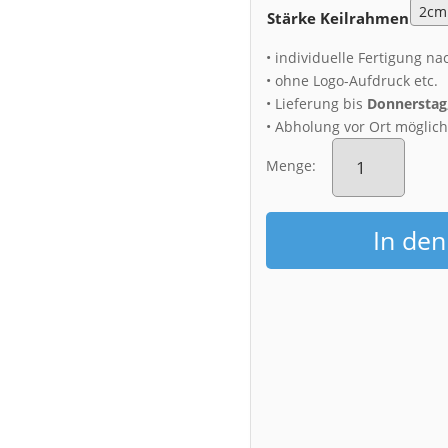
Stärke Keilrahmen
• individuelle Fertigung na
• ohne Logo-Aufdruck etc.
• Lieferung bis
Donnerstag,
• Abholung vor Ort möglic
Leinwand
(01603)
Menge:
Eisschollen
zur
Blauen
In de
Stunde
Menge