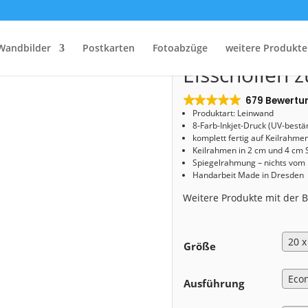
Start
/
Shop
/
Leinwand
/ Leinwand (01603) Eisschollen zur Blauen Stunde
Leinwand (0
Wandbilder
Postkarten
Fotoabzüge
weitere Produkte
Eisschollen 
679 Bewertu
Produktart: Leinwand
8-Farb-Inkjet-Druck (UV-bestä
komplett fertig auf Keilrahme
Keilrahmen in 2 cm und 4 cm 
Spiegelrahmung – nichts vom
Handarbeit Made in Dresden
Weitere Produkte mit der
Größe
Ausführung