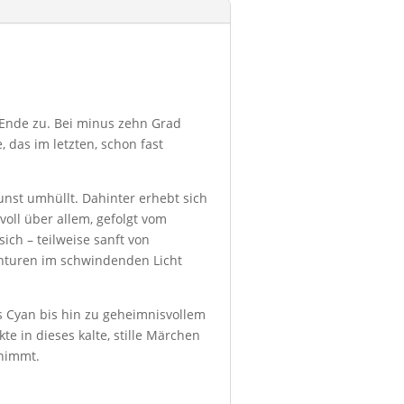
m Ende zu. Bei minus zehn Grad
, das im letzten, schon fast
unst umhüllt. Dahinter erhebt sich
oll über allem, gefolgt vom
ch – teilweise sanft von
nturen im schwindenden Licht
s Cyan bis hin zu geheimnisvollem
e in dieses kalte, stille Märchen
rnimmt.