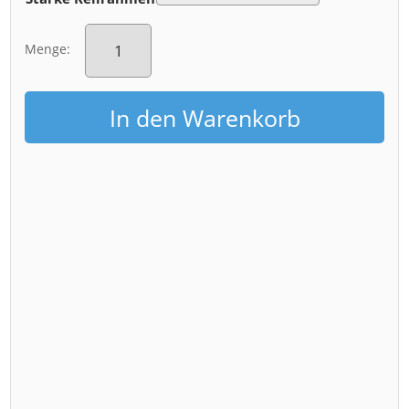
Leinwand
(01606-
Menge:
PopArt)
Menge
In den Warenkorb