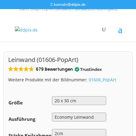
kontakt@ddpix.de
Start
/
Shop
/
Pop Art Leinwand
/ Leinwand (01606-PopArt)
Leinwand (01606-PopArt)
679 Bewertungen
Weitere Produkte mit der Bildnummer:
01606_PopArt
Größe
Ausführung
Stärke Keilrahmen