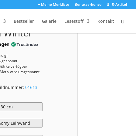
♥ Meine Merkliste
Benutzerkonto
0-Artikel
1613)
Bestseller
Galerie
Lesestoff
Kontakt
 Winter
ngen
ndig)
n gespannt
Stärke verfügbar
 Motiv wird umgespannt
 Bildnummer:
01613