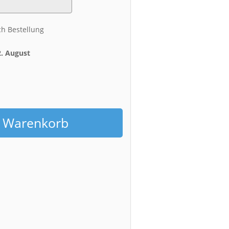
ch Bestellung
2. August
h
n Warenkorb