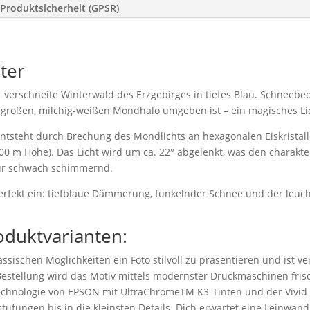
Produktsicherheit (GPSR)
ter
r verschneite Winterwald des Erzgebirges in tiefes Blau. Schneebe
m großen, milchig-weißen Mondhalo umgeben ist – ein magisches 
entsteht durch Brechung des Mondlichts an hexagonalen Eiskristall
00 m Höhe). Das Licht wird um ca. 22° abgelenkt, was den charakter
nur schwach schimmernd.
le perfekt ein: tiefblaue Dämmerung, funkelnder Schnee und der le
oduktvarianten:
ssischen Möglichkeiten ein Foto stilvoll zu präsentieren und ist v
stellung wird das Motiv mittels modernster Druckmaschinen frisc
technologie von EPSON mit UltraChromeTM K3-Tinten und der Vivid
tufungen bis in die kleinsten Details. Dich erwartet eine Leinwand 