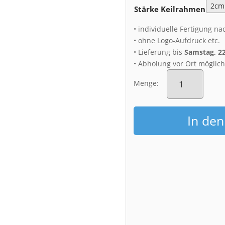
Stärke Keilrahmen
• individuelle Fertigung na
• ohne Logo-Aufdruck etc.
• Lieferung bis
Samstag, 2
• Abholung vor Ort möglic
Leinwand
(01613)
Menge:
Mondhalo
im
Winter
In de
Menge