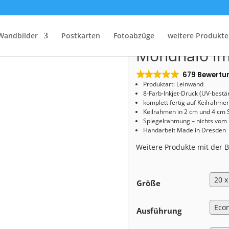
Start
/
Shop
/
Leinwand
/ Leinwand (01613) Mondhalo im Winter
Leinwand (0
Wandbilder
Postkarten
Fotoabzüge
weitere Produkte
Mondhalo im
679 Bewertu
Produktart: Leinwand
8-Farb-Inkjet-Druck (UV-bestä
komplett fertig auf Keilrahme
Keilrahmen in 2 cm und 4 cm 
Spiegelrahmung – nichts vom
Handarbeit Made in Dresden
Weitere Produkte mit der
Größe
Ausführung