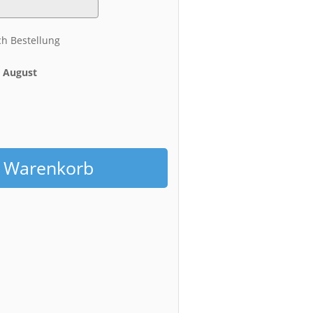
ch Bestellung
. August
h
n Warenkorb