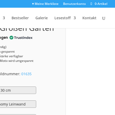
♥ Meine Merkliste
Benutzerkonto
0-Artikel
1635)
Bestseller
Galerie
Lesestoff
Kontakt
 Großen Garten
ngen
ndig)
n gespannt
Stärke verfügbar
 Motiv wird umgespannt
 Bildnummer:
01635