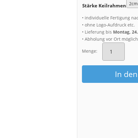
Stärke Keilrahmen
• individuelle Fertigung na
• ohne Logo-Aufdruck etc.
• Lieferung bis
Montag, 24
• Abholung vor Ort möglic
Leinwand
(01635)
Menge:
Magnolie
im
Großen
In de
Garten
Menge