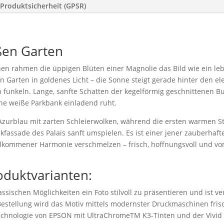
Produktsicherheit (GPSR)
ßen Garten
en rahmen die üppigen Blüten einer Magnolie das Bild wie ein leb
Garten in goldenes Licht – die Sonne steigt gerade hinter den ele
n funkeln. Lange, sanfte Schatten der kegelförmig geschnittenen 
ne weiße Parkbank einladend ruht.
Azurblau mit zarten Schleierwolken, während die ersten warmen S
ckfassade des Palais sanft umspielen. Es ist einer jener zauberhaft
ollkommener Harmonie verschmelzen – frisch, hoffnungsvoll und v
oduktvarianten:
ssischen Möglichkeiten ein Foto stilvoll zu präsentieren und ist v
stellung wird das Motiv mittels modernster Druckmaschinen frisc
technologie von EPSON mit UltraChromeTM K3-Tinten und der Vivid