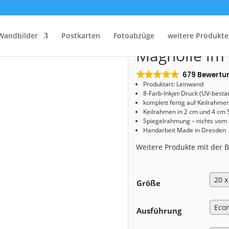
Start
/
Shop
/
Leinwand
/ Leinwand (01635) Magnolie im Großen Garten
Leinwand (0
Wandbilder
Postkarten
Fotoabzüge
weitere Produkte
Magnolie im
679 Bewertu
Produktart: Leinwand
8-Farb-Inkjet-Druck (UV-bestä
komplett fertig auf Keilrahme
Keilrahmen in 2 cm und 4 cm 
Spiegelrahmung – nichts vom
Handarbeit Made in Dresden
Weitere Produkte mit der
Größe
Ausführung