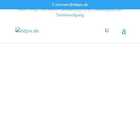
kontakt@ddpix.de
Start
/
Shop
/
Leinwand
/ Leinwand (01679) Theaterplatz zum
Sonnenaufgang