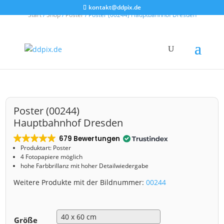
kontakt@ddpix.de
Start
/
Shop
/
Poster
/ Poster (00244) Hauptbahnhof Dresden
Poster (00244)
Hauptbahnhof Dresden
679 Bewertungen
Produktart: Poster
4 Fotopapiere möglich
hohe Farbbrillanz mit hoher Detailwiedergabe
Weitere Produkte mit der Bildnummer:
00244
Größe