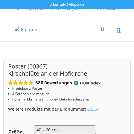
kontakt@ddpix.de
Start
/
Shop
/
Poster
/ Poster (00367) Kirschblüte an der Hofkirche
Poster (00367)
Kirschblüte an der Hofkirche
680 Bewertungen
Produktart: Poster
4 Fotopapiere möglich
hohe Farbbrillanz mit hoher Detailwiedergabe
Weitere Produkte mit der Bildnummer:
00367
Größe