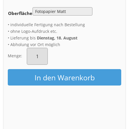
Oberfläche
• individuelle Fertigung nach Bestellung
• ohne Logo-Aufdruck etc.
• Lieferung bis
Dienstag, 18. August
• Abholung vor Ort möglich
Poster
(00367)
Menge:
Kirschblüte
an
der
In den Warenkorb
Hofkirche
Menge