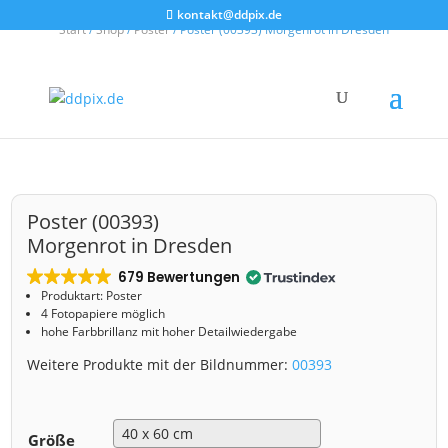
kontakt@ddpix.de
Start
/
Shop
/
Poster
/ Poster (00393) Morgenrot in Dresden
Poster (00393)
Morgenrot in Dresden
679 Bewertungen
Produktart: Poster
4 Fotopapiere möglich
hohe Farbbrillanz mit hoher Detailwiedergabe
Weitere Produkte mit der Bildnummer:
00393
Größe