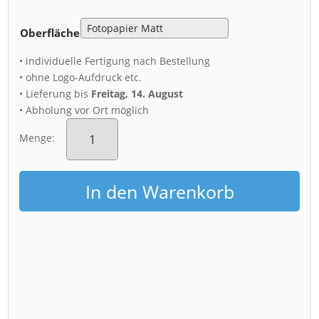
Oberfläche
• individuelle Fertigung nach Bestellung
• ohne Logo-Aufdruck etc.
• Lieferung bis
Freitag, 14. August
• Abholung vor Ort möglich
Poster
(00393)
Menge:
Morgenrot
in
Dresden
In den Warenkorb
Menge