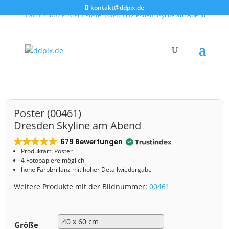
kontakt@ddpix.de
Start
/
Shop
/
Poster
/ Poster (00461) Dresden Skyline am Abend
Poster (00461)
Dresden Skyline am Abend
679 Bewertungen
Produktart: Poster
4 Fotopapiere möglich
hohe Farbbrillanz mit hoher Detailwiedergabe
Weitere Produkte mit der Bildnummer:
00461
Größe