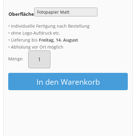
Oberfläche
• individuelle Fertigung nach Bestellung
• ohne Logo-Aufdruck etc.
• Lieferung bis
Freitag, 14. August
• Abholung vor Ort möglich
Poster
(00461)
Menge:
Dresden
Skyline
am
In den Warenkorb
Abend
Menge