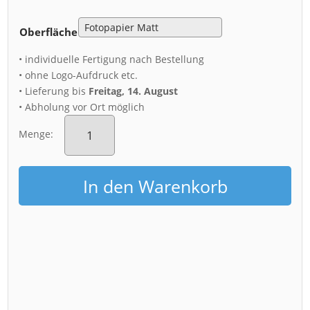
Oberfläche
• individuelle Fertigung nach Bestellung
• ohne Logo-Aufdruck etc.
• Lieferung bis
Freitag, 14. August
• Abholung vor Ort möglich
Poster
(00502)
Menge:
Brühlsche
Terrasse
Luftbild
In den Warenkorb
Menge