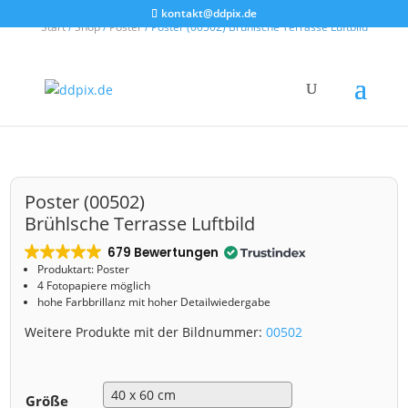
kontakt@ddpix.de
Start
/
Shop
/
Poster
/ Poster (00502) Brühlsche Terrasse Luftbild
Poster (00502)
Brühlsche Terrasse Luftbild
679 Bewertungen
Produktart: Poster
4 Fotopapiere möglich
hohe Farbbrillanz mit hoher Detailwiedergabe
Weitere Produkte mit der Bildnummer:
00502
Größe