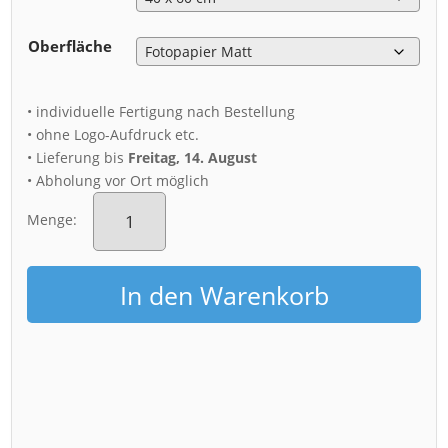
Oberfläche
• individuelle Fertigung nach Bestellung
• ohne Logo-Aufdruck etc.
• Lieferung bis
Freitag, 14. August
• Abholung vor Ort möglich
Poster
(00554)
Menge:
Dresden
im
Nebel
In den Warenkorb
Menge