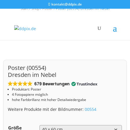
kontakt@ddpix.de
Start
/
Shop
/
Poster
/ Poster (00554) Dresden im Nebel
Poster (00554)
Dresden im Nebel
679 Bewertungen
Produktart: Poster
4 Fotopapiere möglich
hohe Farbbrillanz mit hoher Detailwiedergabe
Weitere Produkte mit der Bildnummer:
00554
Größe