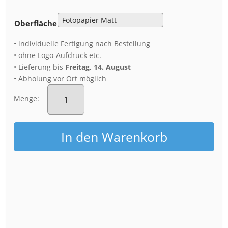
Oberfläche
• individuelle Fertigung nach Bestellung
• ohne Logo-Aufdruck etc.
• Lieferung bis
Freitag, 14. August
• Abholung vor Ort möglich
Poster
(01000)
Menge:
Frauenkirche
im
Winter
In den Warenkorb
Menge