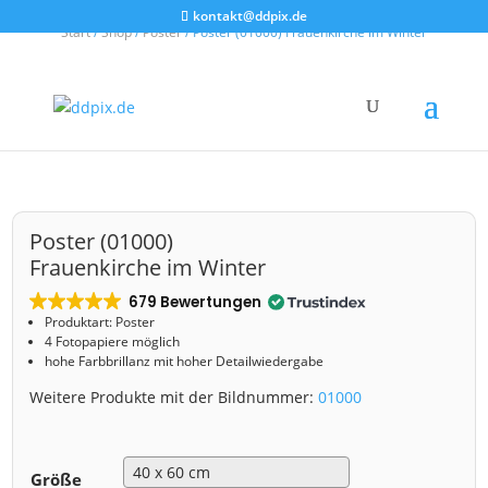
kontakt@ddpix.de
Start
/
Shop
/
Poster
/ Poster (01000) Frauenkirche im Winter
Poster (01000)
Frauenkirche im Winter
679 Bewertungen
Produktart: Poster
4 Fotopapiere möglich
hohe Farbbrillanz mit hoher Detailwiedergabe
Weitere Produkte mit der Bildnummer:
01000
Größe