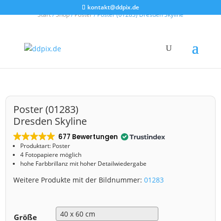
kontakt@ddpix.de
Start
/
Shop
/
Poster
/ Poster (01283) Dresden Skyline
Poster (01283)
Dresden Skyline
677 Bewertungen
Produktart: Poster
4 Fotopapiere möglich
hohe Farbbrillanz mit hoher Detailwiedergabe
Weitere Produkte mit der Bildnummer:
01283
Größe