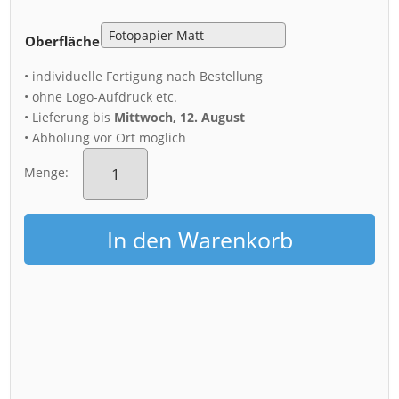
Oberfläche
• individuelle Fertigung nach Bestellung
• ohne Logo-Aufdruck etc.
• Lieferung bis
Mittwoch, 12. August
• Abholung vor Ort möglich
Poster
(01435)
Menge:
Wintermorgen
am
Kronentor
In den Warenkorb
Menge