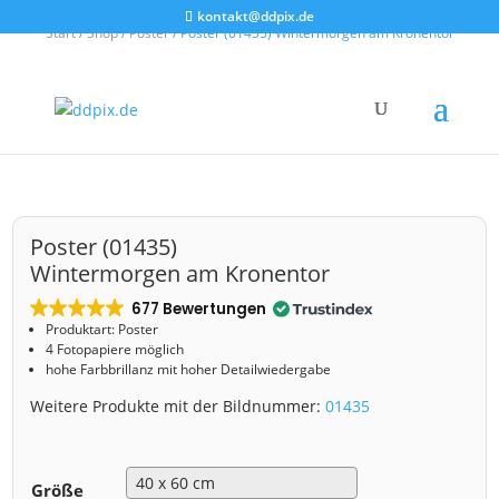
kontakt@ddpix.de
Start
/
Shop
/
Poster
/ Poster (01435) Wintermorgen am Kronentor
Poster (01435)
Wintermorgen am Kronentor
677 Bewertungen
Produktart: Poster
4 Fotopapiere möglich
hohe Farbbrillanz mit hoher Detailwiedergabe
Weitere Produkte mit der Bildnummer:
01435
Größe