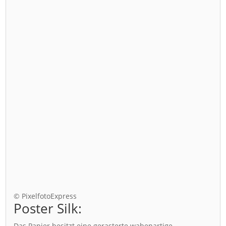
© PixelfotoExpress
Poster Silk:
Das Papier besitzt eine gerasterte wabenartige