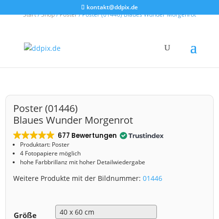
kontakt@ddpix.de
Start
/
Shop
/
Poster
/ Poster (01446) Blaues Wunder Morgenrot
Poster (01446)
Blaues Wunder Morgenrot
677 Bewertungen
Produktart: Poster
4 Fotopapiere möglich
hohe Farbbrillanz mit hoher Detailwiedergabe
Weitere Produkte mit der Bildnummer:
01446
Größe