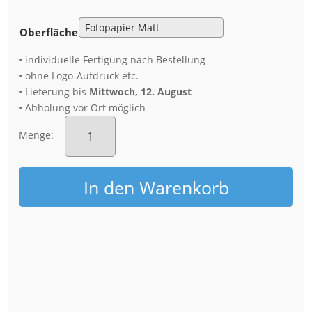
Oberfläche
• individuelle Fertigung nach Bestellung
• ohne Logo-Aufdruck etc.
• Lieferung bis
Mittwoch, 12. August
• Abholung vor Ort möglich
Poster
(01446)
Menge:
Blaues
Wunder
Morgenrot
In den Warenkorb
Menge