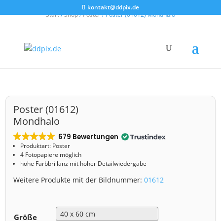
kontakt@ddpix.de
Start
/
Shop
/
Poster
/ Poster (01612) Mondhalo
Poster (01612)
Mondhalo
679 Bewertungen
Produktart: Poster
4 Fotopapiere möglich
hohe Farbbrillanz mit hoher Detailwiedergabe
Weitere Produkte mit der Bildnummer:
01612
Größe