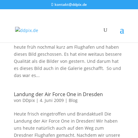
kontakt@ddpix.de
Nochmal Air Force One…
von
DDpix
|
5. Juni 2009
|
Blog
,
Fotoberichte
……aber das reicht dann auch erstmal. Wir waren
heute früh nochmal kurz am Flughafen und haben
dieses Bild geschossen. Es hat eine weitaus bessere
Qualität als die Bilder von gestern. Und darum hat
es dieses Bild auch in die Galerie geschafft. So und
das war es...
Landung der Air Force One in Dresden
von
DDpix
|
4. Juni 2009
|
Blog
Heute frisch eingetroffen und Brandaktuell Die
Landung der Air Force One in Dresden! Wir haben
uns heute natürlich auch auf den Weg zum
Dresdner Flughafen gemacht. Nachdem wir unsere