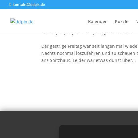
kontakt@ddpix.de
Eine Nacht in Moritzburg
Kalender
Puzzle
von
DDpix
|
5. Juni 2010
|
Blog
,
Fotoberichte
Der gestrige Freitag war seit langen mal wie
Nachts nochmal loszufahren und zu schauen ob
ans Spitzhaus. Leider war etwas dunst über...