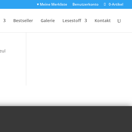
♥ Meine Merkliste
Benutzerkonto
0-Artikel
Bestseller
Galerie
Lesestoff
Kontakt
r
eul